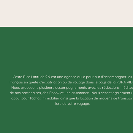
Costa Rica Latitude 9.9 est une agence qui a pour but d’accompagner les
français en quête d’expatriation ou de voyage dans le pays de la PURA VID
Nous proposons plusieurs accompagnements avec les réductions inédite
de nos partenaires, des Ebook et une assistance . Nous seront également 
appui pour l’achat immobilier ainsi que la location de moyens de transpor
lors de votre voyage.