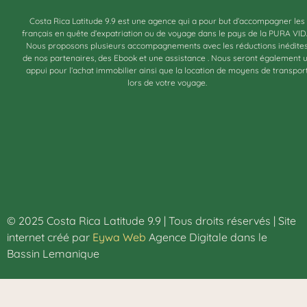
Costa Rica Latitude 9.9 est une agence qui a pour but d’accompagner les
français en quête d’expatriation ou de voyage dans le pays de la PURA VID
Nous proposons plusieurs accompagnements avec les réductions inédite
de nos partenaires, des Ebook et une assistance . Nous seront également 
appui pour l’achat immobilier ainsi que la location de moyens de transpor
lors de votre voyage.
© 2025 Costa Rica Latitude 9.9 | Tous droits réservés | Site
internet créé par
Eywa Web
Agence Digitale dans le
Bassin Lemanique