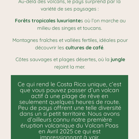
Au-delà des volcans, le pays surprend par la
variété de ses paysages :
Forêts tropicales luxuriante
s où l’on marche au
milieu des singes et toucans.
Montagnes fraîches et vallées fertiles, idéales pour
découvrir les
cultures de café
.
Côtes sauvages et plages désertes, où la
jungle
rejoint la mer.
Ce qui rend le Costa Rica unique, c’est
que vous pouvez passer d’un volcan
actif à une plage de rêve en
seulement quelques heures de route.
Peu de pays offrent une telle diversité
dans un si petit territoire. Nous avons
d’ailleurs connu notre première
éruption volcanique du Volcan Poas
en Avril 2025 ce qui est
impressionnant à voir.