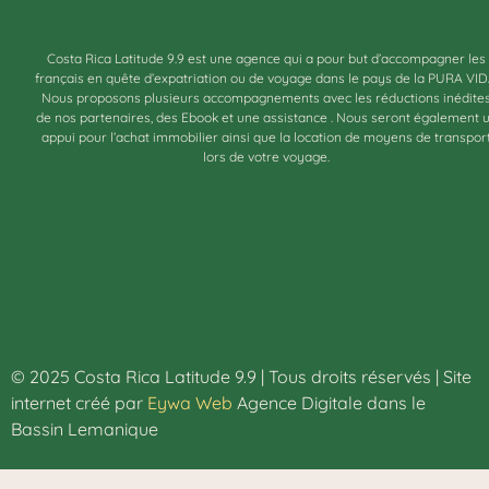
Costa Rica Latitude 9.9 est une agence qui a pour but d’accompagner les
français en quête d’expatriation ou de voyage dans le pays de la PURA VID
Nous proposons plusieurs accompagnements avec les réductions inédite
de nos partenaires, des Ebook et une assistance . Nous seront également 
appui pour l’achat immobilier ainsi que la location de moyens de transpor
lors de votre voyage.
© 2025 Costa Rica Latitude 9.9 | Tous droits réservés | Site
internet créé par
Eywa Web
Agence Digitale dans le
Bassin Lemanique