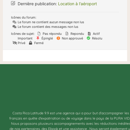
Dernière publication:
Location à l'aéroport
Icônes du forum:
Le forum ne contient aucun message non lus
Le forum contient des messages non lus
Icônes de sujet:
Pas répondu
Repondu
Actif
Important
Épinglé
Non approuvé
Résolu
Privé
Fermé
Costa Rica Latitude 9.9 est une agence qui a pour but d’accompagner les
français en quête d’expatriation ou de voyage dans le pays de la PURA VID
Nous proposons plusieurs accompagnements avec les réductions inédite
de nos partenaires, des Ebook et une assistance . Nous seront également 