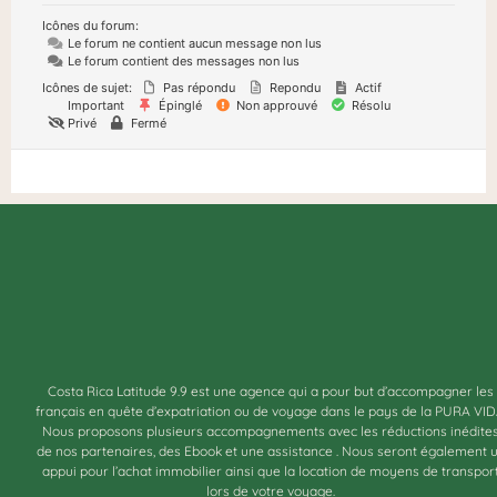
Icônes du forum:
Le forum ne contient aucun message non lus
Le forum contient des messages non lus
Icônes de sujet:
Pas répondu
Repondu
Actif
Important
Épinglé
Non approuvé
Résolu
Privé
Fermé
Costa Rica Latitude 9.9 est une agence qui a pour but d’accompagner les
français en quête d’expatriation ou de voyage dans le pays de la PURA VID
Nous proposons plusieurs accompagnements avec les réductions inédite
de nos partenaires, des Ebook et une assistance . Nous seront également 
appui pour l’achat immobilier ainsi que la location de moyens de transpor
lors de votre voyage.