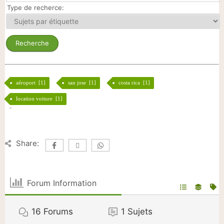
Type de recherce:
aéroport [1]
san jose [1]
costa rica [1]
location voiture [1]
Share:
Forum Information
16
Forums
1
Sujets