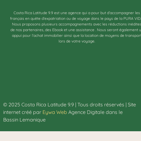
Costa Rica Latitude 9.9 est une agence qui a pour but d’accompagner les
français en quête d’expatriation ou de voyage dans le pays de la PURA VID
Nous proposons plusieurs accompagnements avec les réductions inédite
de nos partenaires, des Ebook et une assistance . Nous seront également 
appui pour l’achat immobilier ainsi que la location de moyens de transpor
lors de votre voyage.
© 2025 Costa Rica Latitude 9.9 | Tous droits réservés | Site
internet créé par
Eywa Web
Agence Digitale dans le
Bassin Lemanique